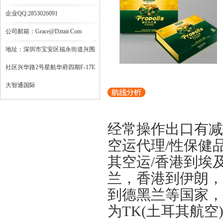
企业QQ:2853026091
公司邮箱：grace@dztair.com
地址：深圳市宝安区福永街道兴围
社区兴华路2号星航华府四期F-17E
大智通国际
经常操作出口有减
空运代理/性保健
其空运/香港到埃
兰，香港到伊朗，香
到德黑兰等国家，
为TK(土耳其航空)